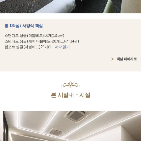
총 135실 / 서양식 객실
스탠다드 싱글 (더블베드) 56개(13.5㎡)
스탠다드 싱글 (세미 더블베드) 28개(13㎡~14㎡)
컴포트 싱글 (더블베드) 21개(1
…
계속 읽기
객실 페이지로
본 시설내・시설