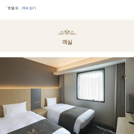
「호텔 유
…
계속 읽기
객실