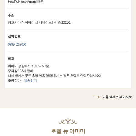
Hotel Yui-ness-Amami 타운
주소
카고시마 현 아마미 시 나제야노와키쵸 2221-1
전화번호
0997-52-2000
비고
아마미 공항에서 차로 약 50 분.
주차장 122대 완비.
나세 항에서 무료 송영 있음 (희망하시는 경우 호텔로 연락주십시오.)
※공항까
…
계속 읽기
교통 액세스 페이지로
호텔 뉴 아마미